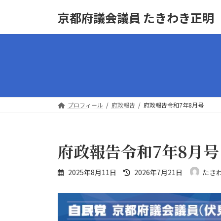
コ
ナ
京都府議会議員 たきわき正明
ン
ビ
テ
ゲ
ン
ー
ツ
シ
へ
ョ
ス
ン
キ
に
ッ
移
プロフィール
府政報告
府政報告令和7年8月号
プ
動
府政報告令和7年8月号
最
2025年8月11日
2026年7月21日
たき
終
更
新
日
時